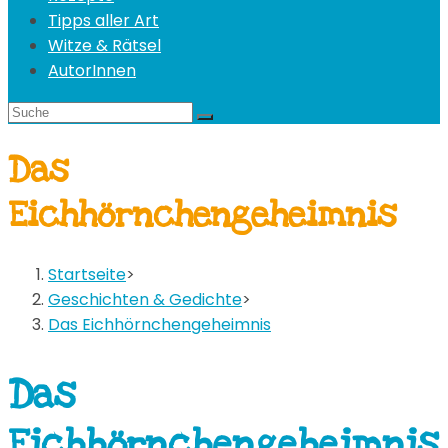
Tipps aller Art
Witze & Rätsel
AutorInnen
Das
Eichhörnchengeheimnis
Startseite
>
Geschichten & Gedichte
>
Das Eichhörnchengeheimnis
Das
Eichhörnchengeheimnis