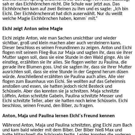
sah er das Eichhörnchen nicht. Die Schule war jetzt aus. Das
Eichhörnchen kam auf zwei Beinen zu ihm und es sagte: „Ich bin
Eichi. Der Eichhörnchenrat hat dich auserwählt. Nur du weißt
welche Magie Eichhörnchen haben, komm´ mit.“
Eichi zeigt Anton seine Magie
Eichi zeigte Anton, wie man Sachen unsichtbar und wieder
sichtbar, groß und klein machen aber auch versteinern kann.
Dieser beschloss es seinen Freundinnen zu zeigen. Anton und Eichi
flogen mit seinem Flieg-Bus zur Maja und sagten ihr, dass sie ihrer
Mutter sagen soll, dass sie eine Stunde in den Wald ginge. Als sie
einstieg, erzählten sie ihr alles. Sie flogen weiter zu Paulina, die
gerade ihre Blumen goss. Und sie sagten ihr, dass sie ihrer Mutter
ausrichten soll, dass sie eine Stunde in der Gegend herum düsen
würde. Anschließend erzählten sie Paulina auch alles. Alle vier
flogen zum Baumhaus von Eichi. Sie wollten auf das Geheimnis
anstoßen und essen, sie hatten jedoch nicht Besteck und
Schüsseln. Aber das konnten sie ja schnitzen. Maja schnitzte
Löffeln, Anton schnitzte Gabeln, Paulina schnitzte Messer und
Eichi schnitzte Teller, aber sie hatten noch keine Schüsseln. Eichi
beschloss, seinen Freund, den Biber, zu fragen.
Anton, Maja und Paulina lernen Eichi´s Freund kennen
Während Anton, Maja und Paulina schnitzten, ging Eichi zum Bach
und kam bald wieder mit dem Biber. Der Biber hieß Max und