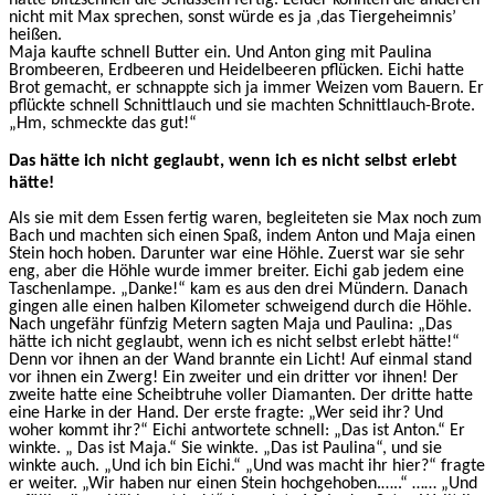
hatte blitzschnell die Schüsseln fertig. Leider konnten die anderen
nicht mit Max sprechen, sonst würde es ja ‚das Tiergeheimnis’
heißen.
Maja kaufte schnell Butter ein. Und Anton ging mit Paulina
Brombeeren, Erdbeeren und Heidelbeeren pflücken. Eichi hatte
Brot gemacht, er schnappte sich ja immer Weizen vom Bauern. Er
pflückte schnell Schnittlauch und sie machten Schnittlauch-Brote.
„Hm, schmeckte das gut!“
Das hätte ich nicht geglaubt, wenn ich es nicht selbst erlebt
hätte!
Als sie mit dem Essen fertig waren, begleiteten sie Max noch zum
Bach und machten sich einen Spaß, indem Anton und Maja einen
Stein hoch hoben. Darunter war eine Höhle. Zuerst war sie sehr
eng, aber die Höhle wurde immer breiter. Eichi gab jedem eine
Taschenlampe. „Danke!“ kam es aus den drei Mündern. Danach
gingen alle einen halben Kilometer schweigend durch die Höhle.
Nach ungefähr fünfzig Metern sagten Maja und Paulina: „Das
hätte ich nicht geglaubt, wenn ich es nicht selbst erlebt hätte!“
Denn vor ihnen an der Wand brannte ein Licht! Auf einmal stand
vor ihnen ein Zwerg! Ein zweiter und ein dritter vor ihnen! Der
zweite hatte eine Scheibtruhe voller Diamanten. Der dritte hatte
eine Harke in der Hand. Der erste fragte: „Wer seid ihr? Und
woher kommt ihr?“ Eichi antwortete schnell: „Das ist Anton.“ Er
winkte. „ Das ist Maja.“ Sie winkte. „Das ist Paulina“, und sie
winkte auch. „Und ich bin Eichi.“ „Und was macht ihr hier?“ fragte
er weiter. „Wir haben nur einen Stein hochgehoben.…..“ …… „Und